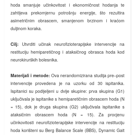
hoda smanjuje učinkovitost i ekonomičnost hodanja te
zahtijeva prekomjernu potrošnju energije, što rezultira
asimetričnim obrascem, smanjenom brzinom i kraćom
duljinom koraka.
Cilj:
Utvrditi učinak neurofizioterapijske intervencije na
restituciju hemiparetičnog i ataksičnog obrasca hoda kod
neurokirurških bolesnika.
Materijali i metode:
Ova nerandomizirana studija pre–post
intervencije provedena je na uzorku od 30 ispitanika.
Ispitanici su podijeljeni u dvije skupine: prva skupina (G1)
uključivala je ispitanike s hemiparetičnim obrascem hoda (N
= 15), dok je druga skupina (G2) uključivala ispitanike s
ataksičnim obrascem hoda (N = 15). Za procjenu
učinkovitosti neurofizioterapijske intervencije na restituciju
hoda korišteni su Berg Balance Scale (BBS), Dynamic Gait