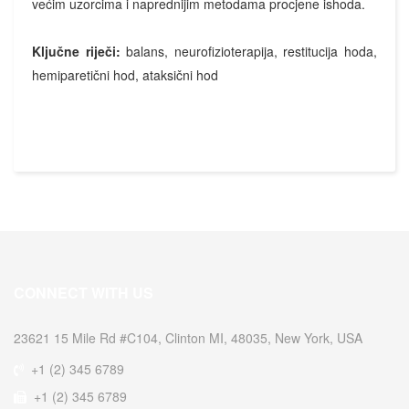
većim uzorcima i naprednijim metodama procjene ishoda.
Ključne riječi:
balans, neurofizioterapija, restitucija hoda,
hemiparetični hod, ataksični hod
CONNECT WITH US
23621 15 Mile Rd #C104, Clinton MI, 48035, New York, USA
+1 (2) 345 6789
+1 (2) 345 6789