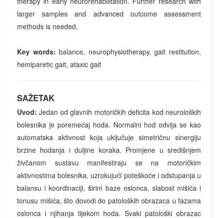
therapy in early neurorehabilitation. Further research with
larger samples and advanced outcome assessment
methods is needed.
Key words:
balance, neurophysiotherapy, gait restitution,
hemiparetic gait, ataxic gait
SAŽETAK
Uvod:
Jedan od glavnih motoričkih deficita kod neuroloških
bolesnika je poremećaj hoda. Normalni hod odvija se kao
automatska aktivnost koja uključuje simetričnu sinergiju
brzine hodanja i duljine koraka. Promjene u središnjem
živčanom sustavu manifestiraju se na motoričkim
aktivnostima bolesnika, uzrokujući poteškoće i odstupanja u
balansu i koordinaciji, širini baze oslonca, slabost mišića i
tonusu mišića, što dovodi do patoloških obrazaca u fazama
oslonca i njihanja tijekom hoda. Svaki patološki obrazac