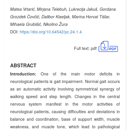
Matea Vrtarić, Mirjana Telebuh, Lukrecija Jakuš, Gordana
Grozdek Čovčić, Dalibor Kiseljak, Marina Horvat Tišlar,
Mihaela Grubišić, Nikolino Žura
DOI:
https://doi.org/10.64542/pc.24.1.4
Full text: pdf
ABSTRACT
Introduction:
One of the main motor deficits in
neurological patients is gait impairment. Normal gait occurs
as an automatic activity involving symmetrical synergy of
walking speed and step length. Changes in the central
nervous system manifest in the motor activities of
neurological patients, causing difficulties and deviations in
balance and coordination, base of support width, muscle
weakness, and muscle tone, which lead to pathological