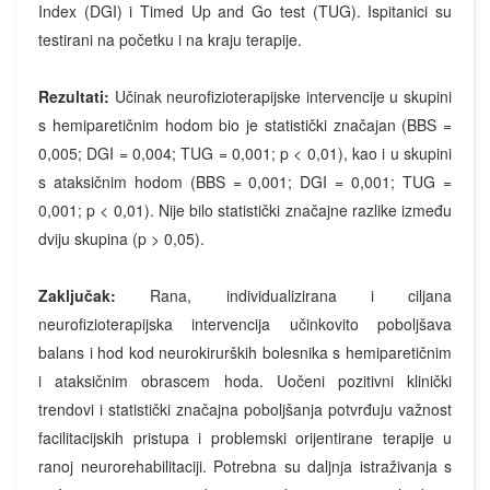
Index (DGI) i Timed Up and Go test (TUG). Ispitanici su
testirani na početku i na kraju terapije.
Rezultati:
Učinak neurofizioterapijske intervencije u skupini
s hemiparetičnim hodom bio je statistički značajan (BBS =
0,005; DGI = 0,004; TUG = 0,001; p < 0,01), kao i u skupini
s ataksičnim hodom (BBS = 0,001; DGI = 0,001; TUG =
0,001; p < 0,01). Nije bilo statistički značajne razlike između
dviju skupina (p > 0,05).
Zaključak:
Rana, individualizirana i ciljana
neurofizioterapijska intervencija učinkovito poboljšava
balans i hod kod neurokirurških bolesnika s hemiparetičnim
i ataksičnim obrascem hoda. Uočeni pozitivni klinički
trendovi i statistički značajna poboljšanja potvrđuju važnost
facilitacijskih pristupa i problemski orijentirane terapije u
ranoj neurorehabilitaciji. Potrebna su daljnja istraživanja s